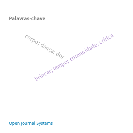
Palavras-chave
brincar; tempo; comunidade; crítica
corpo; dança; dor
Open Journal Systems