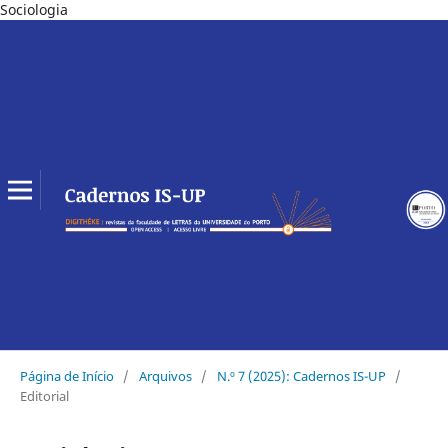
Sociologia
Página de Início
/
Arquivos
/
N.º 7 (2025): Cadernos IS-UP
/
Editorial