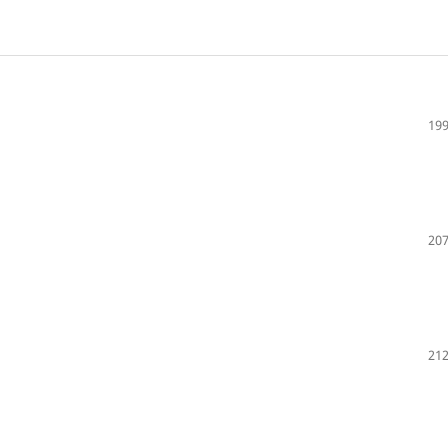
199
207
212