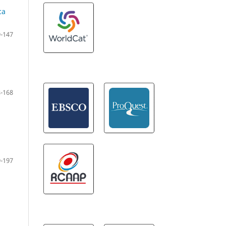
ca
-147
-168
-197