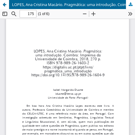
LOPES, Ana Cristina Macário. Pragmática: uma introdução. Coimbra: Imprensa da Universidade de Coimbra, 2018, 270 p. ISBN 978-989-26-1603-2 https://digitalis.uc.pt/ptpt/livro/ pragmática_uma_introdução https://doi.org/10.14195/978-989-26-1604-9