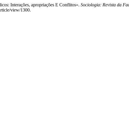
icos: Interações, apropriações E Conflitos».
Sociologia: Revista da Fa
article/view/1300.