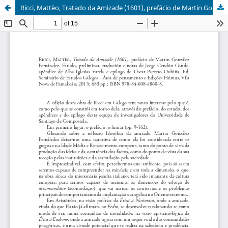
Ricci, Mattèo, Tratado da Amizade (1601), prefácio de Martin González Fernández, Estudo, preliminar, tradución e notas de Jorge Cendón Conde, apéndice de Alba Iglesias Varela e epílogo de Oscar Parcero Oubiña