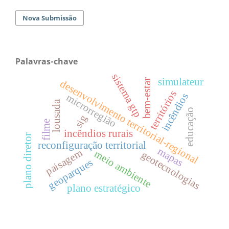
Nova Submissão
Palavras-chave
sistema gtp
simulateur
bem-estar
desenvolvimento territorial-regional
territórios
incêndios
microrregião
lousada
educação
sig
filme
incêndios rurais
plano diretor
reconfiguração territorial
mapas
paisagem
meio ambiente
geotecnologias
geoparques
plano estratégico