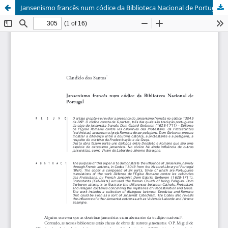
Jansenismo francês num códice da Biblioteca Nacional de Portugal