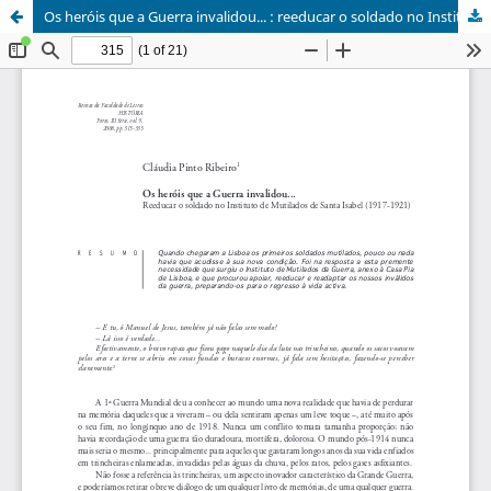
Os heróis que a Guerra invalidou... : reeducar o soldado no Instituto de Mutilados de Santa Isabel (1917-1921)