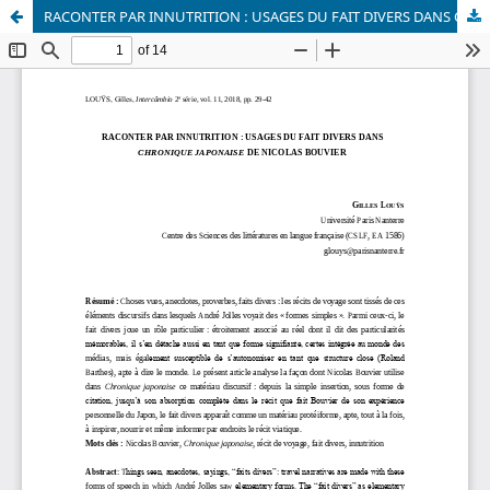
RACONTER PAR INNUTRITION : USAGES DU FAIT DIVERS DANS CHRONIQUE JAPONAISE DE NICOLAS BOUVIER