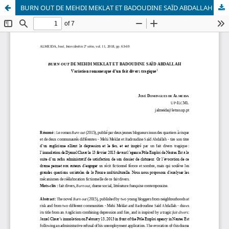
BURN OUT DE MEHDI MEKLAT ET BADOUDINE SAÏD ABDALLAH Variation romanesque d’un fait divers tragique