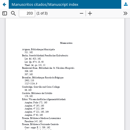
Manuscritos citados/Manuscript index