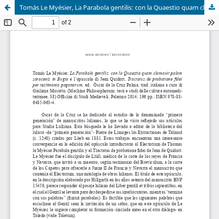
Tomás Le Myésier, La Parabola gentilis: con la Quaestio quam clamauit palam saracenis in Bugia e l’opuscolo di Jean Quidort, Tractatus de probatione fidei per testimonia paganorum, ed. Óscar de la Cruz Palma, trad. italiana a cura di Giuliana Musotto, Palermo 2014