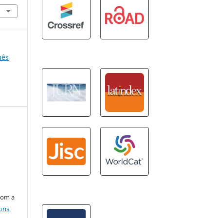
uês
com a
ons