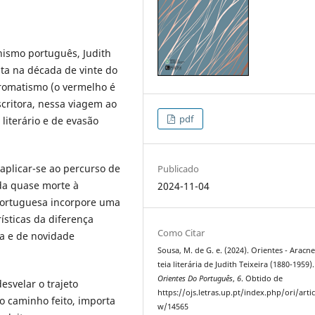
ismo português, Judith
ita na década de vinte do
cromatismo (o vermelho é
critora, nessa viagem ao
pdf
literário e de evasão
aplicar-se ao percurso de
Publicado
 da quase morte à
2024-11-04
 portuguesa incorpore uma
ísticas da diferença
Como Citar
ia e de novidade
Sousa, M. de G. e. (2024). Orientes - Aracne
teia literária de Judith Teixeira (1880-1959).
Orientes Do Português
,
6
. Obtido de
esvelar o trajeto
https://ojs.letras.up.pt/index.php/ori/artic
o caminho feito, importa
w/14565