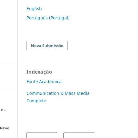
English
Português (Portugal)
Nova Submissão
Indexação
Fonte Académica
Communication & Mass Media
Complete
 e a
le/vie