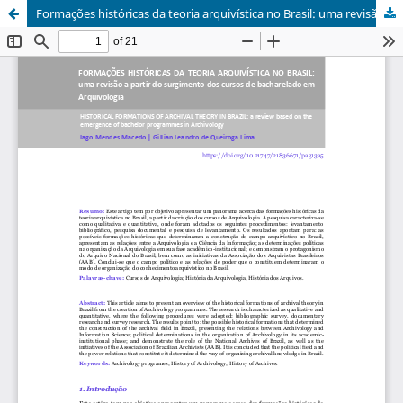
Formações históricas da teoria arquivística no Brasil: uma revisão a partir do surgimento dos cursos de bacharelado em Arquivologia