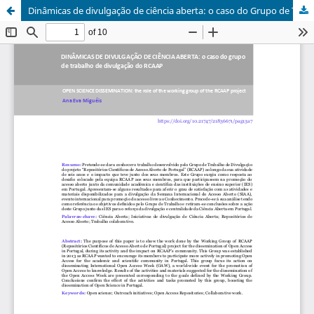
Dinâmicas de divulgação de ciência aberta: o caso do Grupo de Trabalho de Divulgação do RCAAP