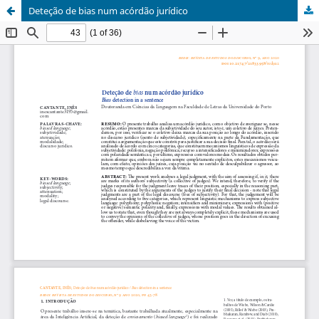
Deteção de bias num acórdão jurídico