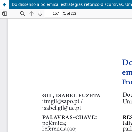
Do dissenso à polémica: estratégias retórico-discursivas. U