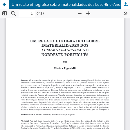
Um relato etnográfco sobre imaterialidades dos Luso-Bnei-Anussim no Nordeste português