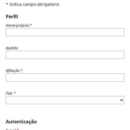
* Indica campo obrigatório
Perfil
Nome próprio
*
Apelido
Afiliação
*
País
*
Autenticação