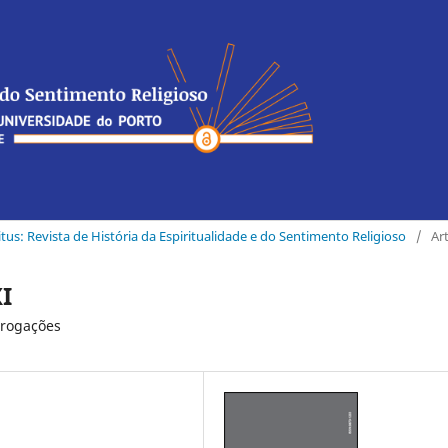
ritus: Revista de História da Espiritualidade e do Sentimento Religioso
/
Ar
I
rrogações