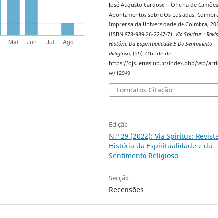
José Augusto Cardoso – Oficina de Camões
Apontamentos sobre Os Lusíadas. Coimbra
Imprensa da Universidade de Coimbra, 20
(ISBN 978-989-26-2247-7).
Via Spiritus : Revi
História Da Espiritualidade E Do Sentimento
Religioso
, (29). Obtido de
https://ojs.letras.up.pt/index.php/vsp/arti
w/12949
Formatos Citação
Edição
N.º 29 (2022): Via Spiritus: Revist
História da Espiritualidade e do
Sentimento Religioso
Secção
Recensões