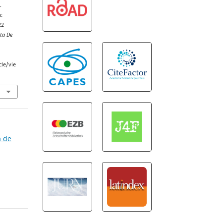
.
:
22
sta De
cle/vie
a de