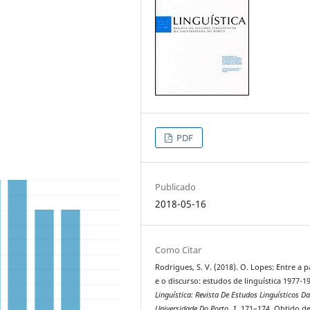
PDF
Publicado
2018-05-16
Como Citar
Rodrigues, S. V. (2018). O. Lopes: Entre a p
e o discurso: estudos de linguística 1977-1
Linguística: Revista De Estudos Linguísticos D
Universidade Do Porto
,
1
, 171–174. Obtido d