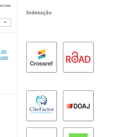
le/view
Indexação
a de
dade