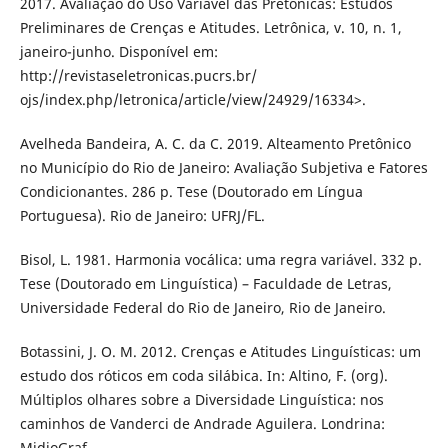
2017. Avaliação do Uso Variável das Pretônicas: Estudos
Preliminares de Crenças e Atitudes. Letrônica, v. 10, n. 1,
janeiro-junho. Disponível em:
http://revistaseletronicas.pucrs.br/
ojs/index.php/letronica/article/view/24929/16334>.
Avelheda Bandeira, A. C. da C. 2019. Alteamento Pretônico
no Município do Rio de Janeiro: Avaliação Subjetiva e Fatores
Condicionantes. 286 p. Tese (Doutorado em Língua
Portuguesa). Rio de Janeiro: UFRJ/FL.
Bisol, L. 1981. Harmonia vocálica: uma regra variável. 332 p.
Tese (Doutorado em Linguística) – Faculdade de Letras,
Universidade Federal do Rio de Janeiro, Rio de Janeiro.
Botassini, J. O. M. 2012. Crenças e Atitudes Linguísticas: um
estudo dos róticos em coda silábica. In: Altino, F. (org).
Múltiplos olhares sobre a Diversidade Linguística: nos
caminhos de Vanderci de Andrade Aguilera. Londrina:
MidioGraf.