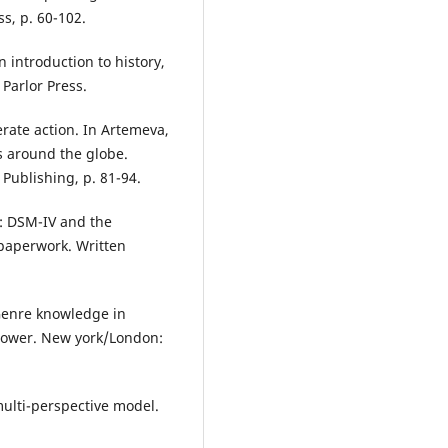
ss, p. 60-102.
n introduction to history,
Parlor Press.
rate action. In Artemeva,
s around the globe.
Publishing, p. 81-94.
k: DSM-IV and the
 paperwork. Written
Genre knowledge in
power. New york/London:
multi-perspective model.