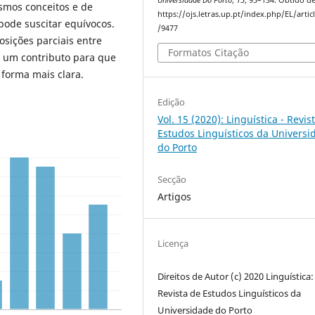
Universidade Do Porto
,
15
, 95–134. Obtido d
esmos conceitos e de
https://ojs.letras.up.pt/index.php/EL/artic
 pode suscitar equívocos.
/9477
sições parciais entre
Formatos Citação
r um contributo para que
forma mais clara.
Edição
Vol. 15 (2020): Linguística - Revis
Estudos Linguísticos da Universi
do Porto
Secção
Artigos
Licença
Direitos de Autor (c) 2020 Linguística:
Revista de Estudos Linguísticos da
Universidade do Porto