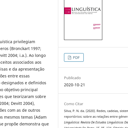
uística privilegiam
eros (Bronckart 1997;
tt 2004; i.a.). Ao longo
PDF
ceitos associados aos
isas e da apresentação
ões entre essas
Publicado
 designados e definidos
2020-10-21
o objetivo principal
res que teorizaram sobre
2004; Devitt 2004),
Como Citar
ões com as de outros
Silva, P. N. da. (2020). Redes, cadeias, siste
dos mesmos temas (Adam
reportórios: sobre as relações entre géner
Linguística: Revista De Estudos Linguísticos D
e se propõe demonstra que