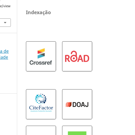
e
le/view
Indexação
ta de
dade