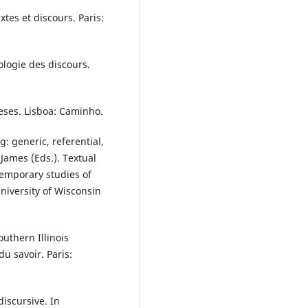
xtes et discours. Paris:
pologie des discours.
eses. Lisboa: Caminho.
g: generic, referential,
James (Eds.). Textual
temporary studies of
niversity of Wisconsin
uthern Illinois
du savoir. Paris:
scursive. In