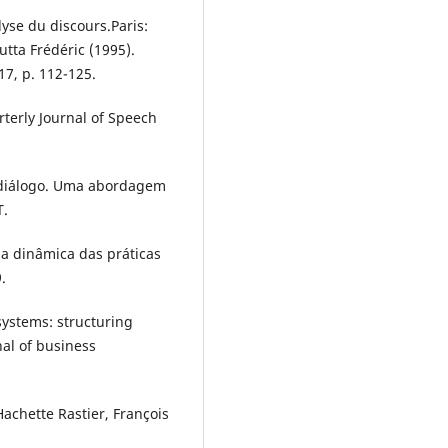
se du discours.Paris:
ta Frédéric (1995).
17, p. 112-125.
rterly Journal of Speech
 diálogo. Uma abordagem
T.
na dinâmica das práticas
.
systems: structuring
al of business
 Hachette Rastier, François