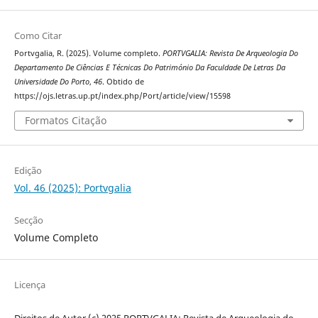
Como Citar
Portvgalia, R. (2025). Volume completo.
PORTVGALIA: Revista De Arqueologia Do
Departamento De Ciências E Técnicas Do Património Da Faculdade De Letras Da
Universidade Do Porto
,
46
. Obtido de
https://ojs.letras.up.pt/index.php/Port/article/view/15598
Formatos Citação
Edição
Vol. 46 (2025): Portvgalia
Secção
Volume Completo
Licença
Direitos de Autor (c) 2025 PORTVGALIA: Revista de Arqueologia do