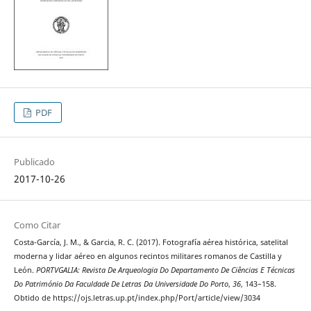
PDF
Publicado
2017-10-26
Como Citar
Costa-García, J. M., & Garcia, R. C. (2017). Fotografía aérea histórica, satelital
moderna y lidar aéreo en algunos recintos militares romanos de Castilla y
León.
PORTVGALIA: Revista De Arqueologia Do Departamento De Ciências E Técnicas
Do Património Da Faculdade De Letras Da Universidade Do Porto
,
36
, 143–158.
Obtido de https://ojs.letras.up.pt/index.php/Port/article/view/3034