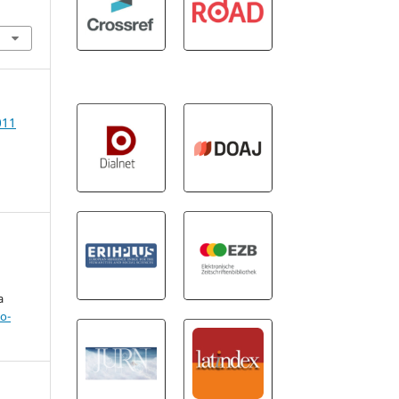
011
a
o-