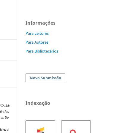
Informações
Para Leitores
Para Autores
Para Bibliotecários
Nova Submissão
Indexação
GALIA:
ências
ras Da
icle/vi