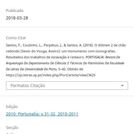
Publicado
2018-03-28
Como Citar
Santos, F., Coutinho, L., Perpétuo, J., & Santos, A. (2018). O dólmen 2 de chão
redondo (Sever do Vouga, Aveiro): um monumento com iconografias.
Resultados dos trabalhos de escavação e restauro.
PORTVGALIA: Revista De
Arqueologia Do Departamento De Ciências E Técnicas Do Património Da Faculdade
De Letras Da Universidade Do Porto
, 5–42. Obtido de
https://ojs.letras.up.pt/index.php/Port/article/view/3625
Formatos Citação
Edição
2010: Portugalia: v.31-32, 2010-2011
Secção