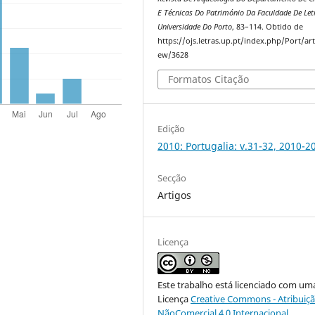
E Técnicas Do Património Da Faculdade De Let
Universidade Do Porto
, 83–114. Obtido de
https://ojs.letras.up.pt/index.php/Port/art
ew/3628
Formatos Citação
Edição
2010: Portugalia: v.31-32, 2010-2
Secção
Artigos
Licença
Este trabalho está licenciado com um
Licença
Creative Commons - Atribuiçã
NãoComercial 4.0 Internacional