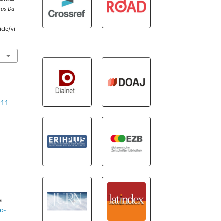
ras Da
icle/vi
011
a
o-