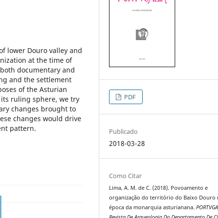
 of lower Douro valley and
nization at the time of
n both documentary and
ing and the settlement
poses of the Asturian
PDF
ts ruling sphere, we try
tary changes brought to
These changes would drive
ent pattern.
Publicado
2018-03-28
Como Citar
Lima, A. M. de C. (2018). Povoamento e
organização do território do Baixo Douro
época da monarquia asturianana.
PORTVGA
Revista De Arqueologia Do Departamento De Ci