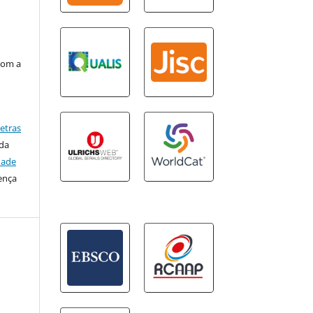
com a
Letras
ada
dade
ença