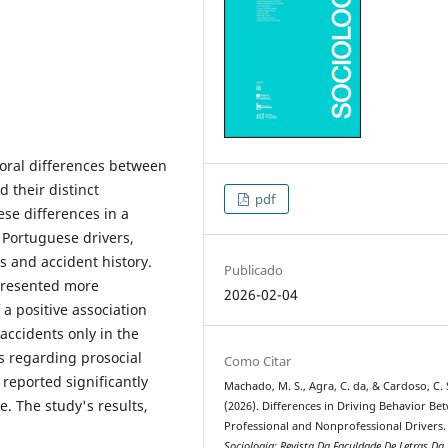
oral differences between
 their distinct
pdf
ese differences in a
 Portuguese drivers,
s and accident history.
Publicado
 presented more
2026-02-04
 a positive association
accidents only in the
es regarding prosocial
Como Citar
 reported significantly
Machado, M. S., Agra, C. da, & Cardoso, C. 
. The study's results,
(2026). Differences in Driving Behavior Be
Professional and Nonprofessional Drivers.
Sociologia: Revista Da Faculdade De Letras Da