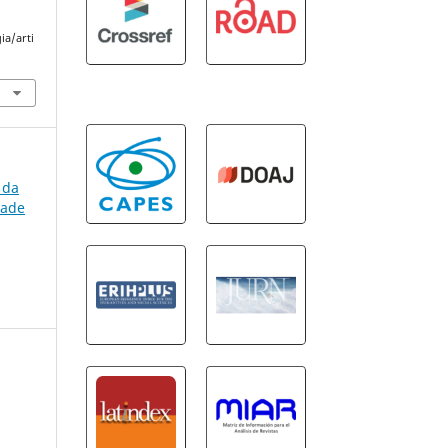
ia/arti
 da
dade