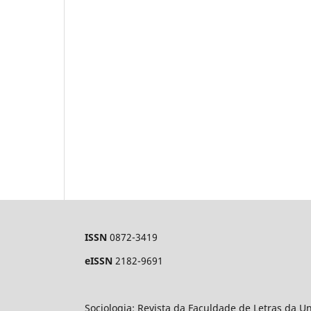
ISSN
0872-3419
eISSN
2182-9691
Sociologia: Revista da Faculdade de Letras da 