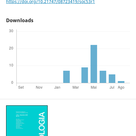
https://doi.org/10.21747/08723419/soc53r1
Downloads