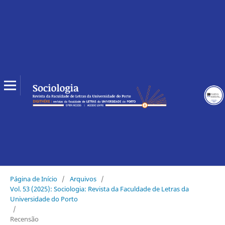
Página de Início
/
Arquivos
/
Vol. 53 (2025): Sociologia: Revista da Faculdade de Letras da
Universidade do Porto
/
Recensão