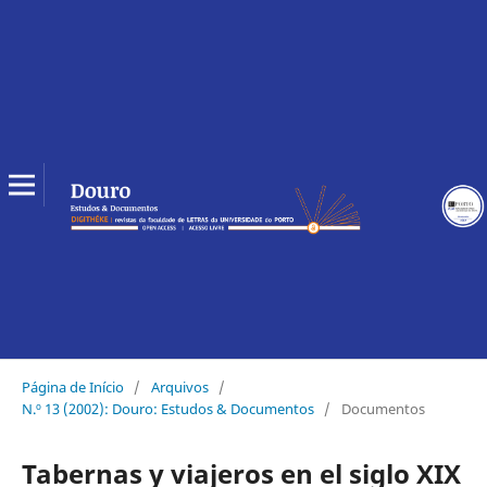
Página de Início
/
Arquivos
/
N.º 13 (2002): Douro: Estudos & Documentos
/
Documentos
Tabernas y viajeros en el siglo XIX