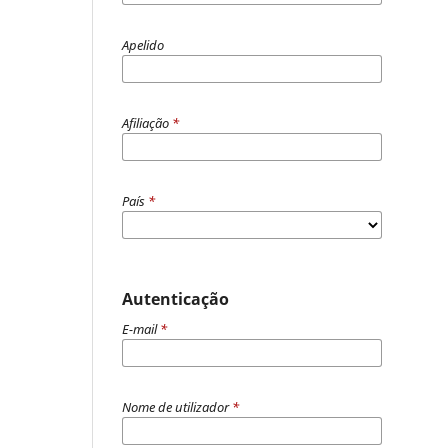
Apelido
Afiliação
*
País
*
Autenticação
E-mail
*
Nome de utilizador
*