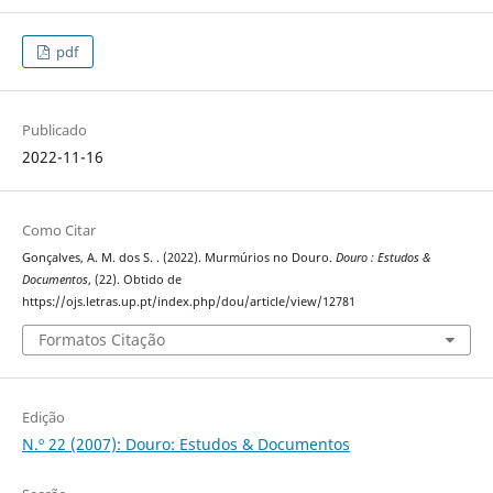
pdf
Publicado
2022-11-16
Como Citar
Gonçalves, A. M. dos S. . (2022). Murmúrios no Douro.
Douro : Estudos &
Documentos
, (22). Obtido de
https://ojs.letras.up.pt/index.php/dou/article/view/12781
Formatos Citação
Edição
N.º 22 (2007): Douro: Estudos & Documentos