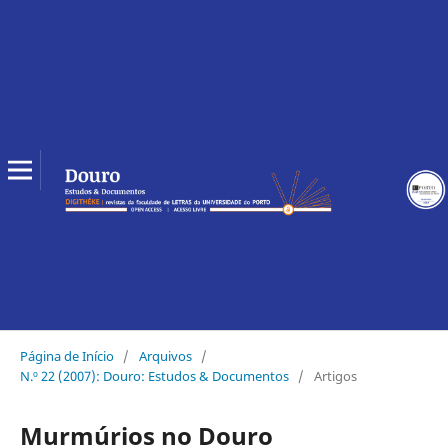
Página de Início
/
Arquivos
/
N.º 22 (2007): Douro: Estudos & Documentos
/
Artigos
Murmúrios no Douro