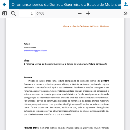
O romance ibérico da Donzela Guerreira e a Balada de Mulan: uma leitura comparada