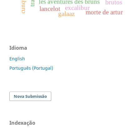
cunqueiro
les aventures des bruns
brutos
excalibur
lancelot
morte de artur
galaaz
Idioma
English
Português (Portugal)
Nova Submissão
Indexação