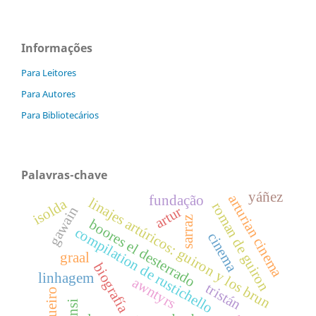
Informações
Para Leitores
Para Autores
Para Bibliotecários
Palavras-chave
yáñez
arturian cinema
fundação
linajes artúricos: guiron y los brun
isolda
roman de guiron
gawain
artur
sarraz
boores el desterrado
compilation de rustichello
cinema
graal
biografía
linhagem
awntyrs
tristán
transi