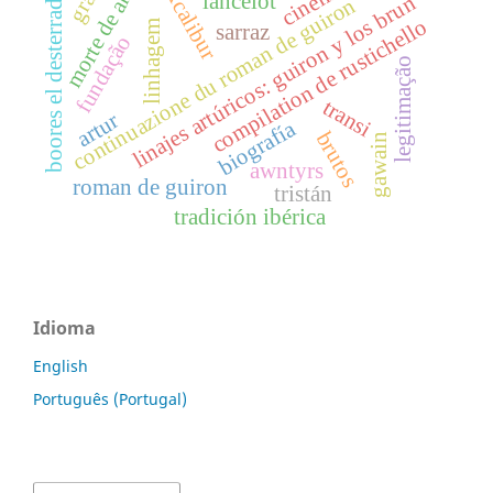
morte de artur
graal
cinema
excalibur
boores el desterrado
lancelot
linajes artúricos: guiron y los brun
continuazione du roman de guiron
compilation de rustichello
linhagem
sarraz
fundação
legitimação
transi
artur
biografía
brutos
gawain
awntyrs
roman de guiron
tristán
tradición ibérica
Idioma
English
Português (Portugal)