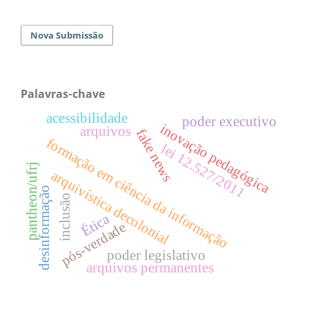
Nova Submissão
Palavras-chave
acessibilidade
poder executivo
inovação pedagógica
arquivos
fake news
formação em ciência da informação
lei 12.527/2011
pantheon/ufrj
arquivística decolonial
desinformação
inclusão
Ética
pós-verdade
poder legislativo
arquivos permanentes