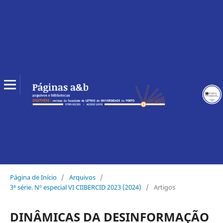
Página de Início
/
Arquivos
/
3ª série. Nº especial VI CIIBERCID 2023 (2024)
/
Artigos
DINÂMICAS DA DESINFORMAÇÃO