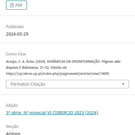
PDF
Publicado
2024-03-29
Como Citar
Araújo, C. A. Ávila. (2024). DINÂMICAS DA DESINFORMAÇÃO.
Páginas a&b:
Arquivos E Bibliotecas
, 31–52. Obtido de
https://ojs.letras.up.pt/index.php/paginasaeb/article/view/14005
Formatos Citação
Edição
3ª série. Nº especial VI CIIBERCID 2023 (2024)
Secção
Artigos