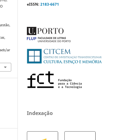
016).
eISSN:
2183-6671
TO
estão,
cas
,
saeb/ar
Indexação