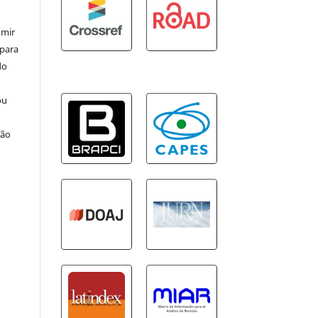
umir
 para
do
ou
ção