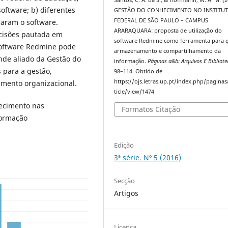
Santos, C. A. da S., & Hoffmann, W. A. M. (2
software; b) diferentes
GESTÃO DO CONHECIMENTO NO INSTITU
FEDERAL DE SÃO PAULO – CAMPUS
zaram o software.
ARARAQUARA: proposta de utilização do
cisões pautada em
software Redmine como ferramenta para g
 software Redmine pode
armazenamento e compartilhamento da
nde aliado da Gestão do
informação.
Páginas a&b: Arquivos E Bibliote
 para a gestão,
98–114. Obtido de
https://ojs.letras.up.pt/index.php/pagina
mento organizacional.
ticle/view/1474
ecimento nas
Formatos Citação
formação
Edição
3ª série. Nº 5 (2016)
Secção
Artigos
Licença