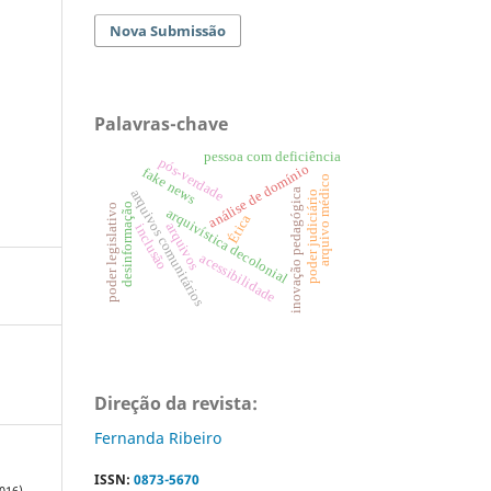
Nova Submissão
Palavras-chave
pessoa com deficiência
pós-verdade
análise de domínio
fake news
arquivo médico
inovação pedagógica
arquivos comunitários
poder judiciário
desinformação
poder legislativo
arquivística decolonial
Ética
arquivos
inclusão
acessibilidade
Direção da revista:
Fernanda Ribeiro
ISSN:
0873-5670