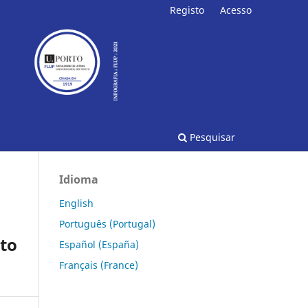
Registo
Acesso
Pesquisar
Idioma
English
Português (Portugal)
to
Español (España)
Français (France)