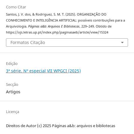
Como Citar
Santos, J. V. dos, & Rodriguez, S. M. T. (2025). ORGANIZAÇÃO DO
CONHECIMENTO E INTELIGÊNCIA ARTIFICIAL: possíveis contribuições para a
Arquivologia.
Páginas a&b: Arquivos E Bibliotecas
, 229–249. Obtido de
https://ojs.letras.up.pt/index.php/paginasaeb/article/view/15324
Formatos Citação
Edição
3ª série. Nº especial VII WPGCI (2025)
Secção
Artigos
Licença
Direitos de Autor (c) 2025 Páginas a&b: arquivos e bibliotecas