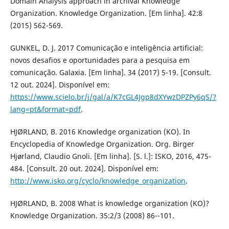
Domain Analysis approach in archival Knowledge
Organization. Knowledge Organization. [Em linha]. 42:8
(2015) 562-569.
GUNKEL, D. J. 2017 Comunicação e inteligência artificial:
novos desafios e oportunidades para a pesquisa em
comunicação. Galaxia. [Em linha]. 34 (2017) 5-19. [Consult.
12 out. 2024]. Disponível em:
https://www.scielo.br/j/gal/a/K7cGL4Jgp8dXYwzDPZPy6qS/?
lang=pt&format=pdf
.
HJØRLAND, B. 2016 Knowledge organization (KO). In
Encyclopedia of Knowledge Organization. Org. Birger
Hjørland, Claudio Gnoli. [Em linha]. [S. l.]: ISKO, 2016, 475-
484. [Consult. 20 out. 2024]. Disponível em:
http://www.isko.org/cyclo/knowledge_organization
.
HJØRLAND, B. 2008 What is knowledge organization (KO)?
Knowledge Organization. 35:2/3 (2008) 86--101.