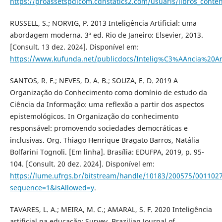
https://proassetspdlcom.cdnstatics2.com/usuaris/libros_conteni
RUSSELL, S.; NORVIG, P. 2013 Inteligência Artificial: uma
abordagem moderna. 3ª ed. Rio de Janeiro: Elsevier, 2013.
[Consult. 13 dez. 2024]. Disponível em:
https://www.kufunda.net/publicdocs/Intelig%C3%AAncia%20Art
SANTOS, R. F.; NEVES, D. A. B.; SOUZA, E. D. 2019 A
Organização do Conhecimento como domínio de estudo da
Ciência da Informação: uma reflexão a partir dos aspectos
epistemológicos. In Organização do conhecimento
responsável: promovendo sociedades democráticas e
inclusivas. Org. Thiago Henrique Bragato Barros, Natália
Bolfarini Tognoli. [Em linha]. Brasília: EDUFPA, 2019, p. 95-
104. [Consult. 20 dez. 2024]. Disponível em:
https://lume.ufrgs.br/bitstream/handle/10183/200575/001102
sequence=1&isAllowed=y
.
TAVARES, L. A.; MEIRA, M. C.; AMARAL, S. F. 2020 Inteligência
artificial na educação: Survey. Brazilian Journal of