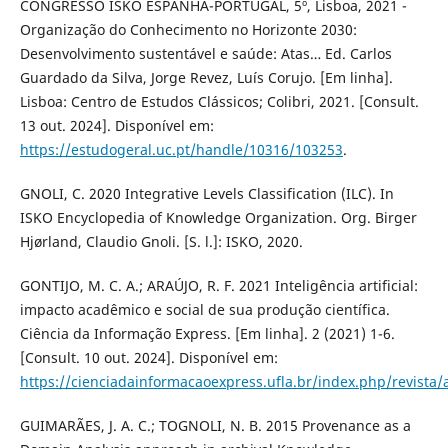
CONGRESSO ISKO ESPANHA-PORTUGAL, 5º, Lisboa, 2021 -
Organização do Conhecimento no Horizonte 2030:
Desenvolvimento sustentável e saúde: Atas… Ed. Carlos
Guardado da Silva, Jorge Revez, Luís Corujo. [Em linha].
Lisboa: Centro de Estudos Clássicos; Colibri, 2021. [Consult.
13 out. 2024]. Disponível em:
https://estudogeral.uc.pt/handle/10316/103253
.
GNOLI, C. 2020 Integrative Levels Classification (ILC). In
ISKO Encyclopedia of Knowledge Organization. Org. Birger
Hjørland, Claudio Gnoli. [S. l.]: ISKO, 2020.
GONTIJO, M. C. A.; ARAÚJO, R. F. 2021 Inteligência artificial:
impacto acadêmico e social de sua produção científica.
Ciência da Informação Express. [Em linha]. 2 (2021) 1-6.
[Consult. 10 out. 2024]. Disponível em:
https://cienciadainformacaoexpress.ufla.br/index.php/revista/a
GUIMARÃES, J. A. C.; TOGNOLI, N. B. 2015 Provenance as a