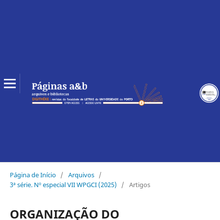
Página de Início
/
Arquivos
/
3ª série. Nº especial VII WPGCI (2025)
/
Artigos
ORGANIZAÇÃO DO