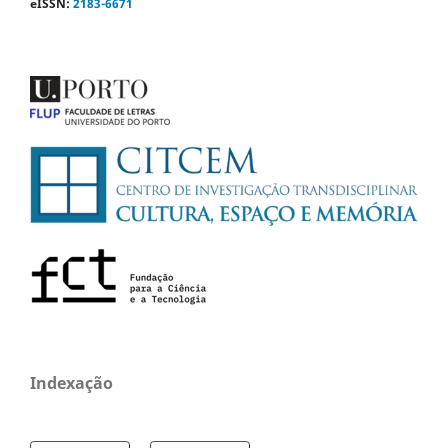
eISSN:
2183-6671
Indexação