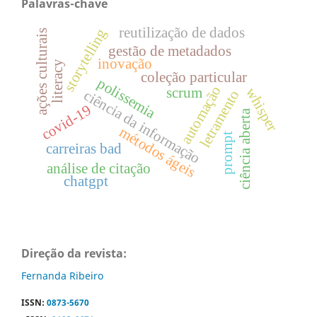
Palavras-chave
reutilização de dados
storytelling
ações culturais
gestão de metadados
inovação
literacy
coleção particular
polissemia
automação
scrum
whisper
letramento
ciência da informação
covid-19
ciência aberta
métodos ágeis
prompt
carreiras bad
análise de citação
chatgpt
Direção da revista:
Fernanda Ribeiro
ISSN:
0873-5670