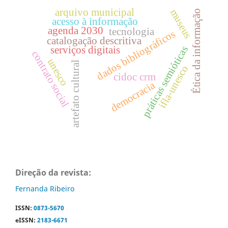
arquivo municipal
museus
Ética da informação
acesso à informação
agenda 2030
tecnologia
dados bibliográficos
catalogação descritiva
práticas semióticas
serviços digitais
contrato social
unesco
artefato cultural
ifla-unesco
cidoc crm
democracia
Direção da revista:
Fernanda Ribeiro
ISSN:
0873-5670
eISSN:
2183-6671