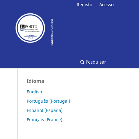
Registo
Acesso
Pesquisar
Idioma
English
Português (Portugal)
Español (España)
Français (France)