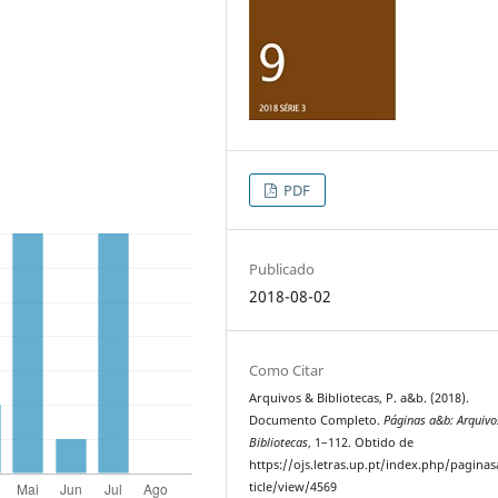
PDF
Publicado
2018-08-02
Como Citar
Arquivos & Bibliotecas, P. a&b. (2018).
Documento Completo.
Páginas a&b: Arquivo
Bibliotecas
, 1–112. Obtido de
https://ojs.letras.up.pt/index.php/pagina
ticle/view/4569