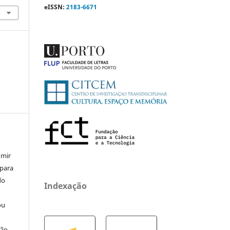
eISSN:
2183-6671
umir
 para
do
Indexação
ou
ção