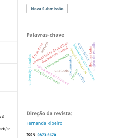
Nova Submissão
Palavras-chave
comunidades de práticas
museus
objeto de estudio
arquivística
Ética da ia
bibliotecas universitárias
documento visual
thomas kuhn
doação
biblioteconomia
university libraries
documentos
narrativas
edson nery da fonseca
coleções privadas
jornais
chatbots
graffiti
Direção da revista:
s E
Fernanda Ribeiro
saeb/ar
ISSN:
0873-5670