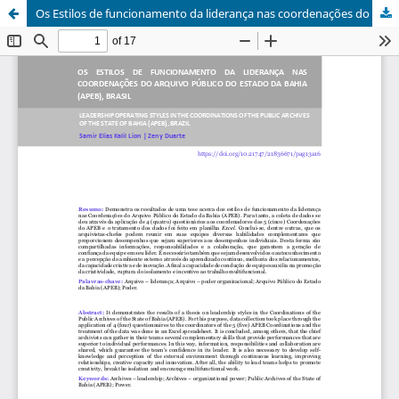
Os Estilos de funcionamento da liderança nas coordenações do Arquivo Público do Estado da Bahia (APEB), Brasil