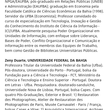
NPGA/EAUFBA; pós-graduado em Relações Públicas (UNEB)
e Administração (EAUFBA); graduação em Economia pela
Faculdade Católica de Ciências Econômicas da Bahia (1998).
Servidor da UFBA (Economista); Professor convidado do
curso de especialização em Tecnologia, Inovação e Gestão
do Conhecimento do Instituto de Ciência da Informação -
ICI/UFBA. Atualmente pesquisa Poder Organizacional em
Unidades de Informação, com enfoque sobre Liderança,
Bases de Poder, Conflito Organizacional e Comunicação e
informação entre os membros das Equipes de Trabalho,
bem como Gestão de Bibliotecas Universitárias Públicas.
Zeny Duarte,
UNIVERSIDADE FEDERAL DA BAHIA
Professora Titular da Universidade Federal da Bahia (Ufba).
Pós-doutora, Universidade do Porto - Portugal, bolsa da
Fundação para a Ciência e Tecnologia - FCT, Ministério da
Ciência e Tecnologia e Ensino Superior - Portugal. Doutora
em Letras - Ufba. Pesquisadora. doutorado-sanduíche,
Universidade Nova de Lisboa, Portugal, bolsa Capes. Com
quatro Pós-Graduações, Exterior e Brasil: 1) Restauration
des Photographies, Atelier de Restauration des
Photographies de Paris, Musée Carnavalet - Paris / França,
bolsas Capes e Vitae; 2) Arquivística Internacional, Archives