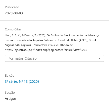
Publicado
2020-08-03
Como Citar
Lion, S. E. K., & Duarte, Z. (2020). Os Estilos de funcionamento da liderança
nas coordenações do Arquivo Público do Estado da Bahia (APEB), Brasil.
Páginas a&b: Arquivos E Bibliotecas
, 234–250. Obtido de
https://ojs.letras.up.pt/index.php/paginasaeb/article/view/6273
Formatos Citação
Edição
3ª série. Nº 13 (2020)
Secção
Artigos