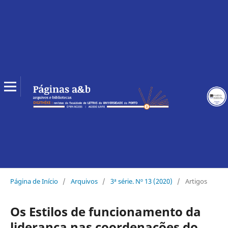
Página de Início
/
Arquivos
/
3ª série. Nº 13 (2020)
/
Artigos
Os Estilos de funcionamento da
liderança nas coordenações do