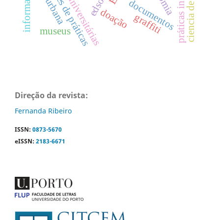
comunidades de práticas
arte urbana
documentos
doação
graffiti
museus
Direção da revista:
Fernanda Ribeiro
ISSN:
0873-5670
eISSN:
2183-6671