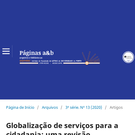
Página de Início
/
Arquivos
/
3ª série. Nº 13 (2020)
/
Artigos
Globalização de serviços para a
cidadania: uma revisão