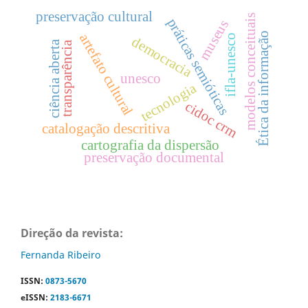
preservação cultural
modelos conceituais
práticas semióticas
museus
Ética da informação
artefato cultural
ifla-unesco
democracia
ciência aberta
transparência
unesco
tecnologia
cidoc crm
catalogação descritiva
cartografia da dispersão
preservação documental
Direção da revista:
Fernanda Ribeiro
ISSN:
0873-5670
eISSN:
2183-6671