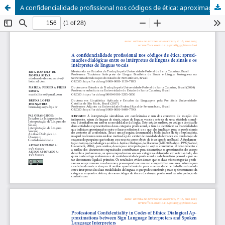
A confidencialidade profissional nos códigos de ética: aproximações dialógicas entre os intérpretes de línguas de sinais e os intérpretes de línguas vocais