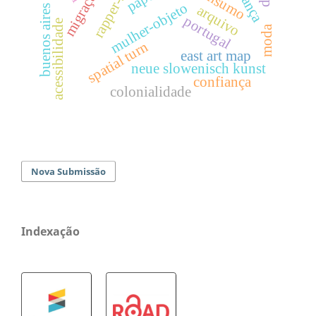
rapper-sujeito
consumo
migração
mulher-objeto
arquivo
buenos aires
portugal
acessibilidade
moda
spatial turn
east art map
neue slowenisch kunst
confiança
colonialidade
Nova Submissão
Indexação