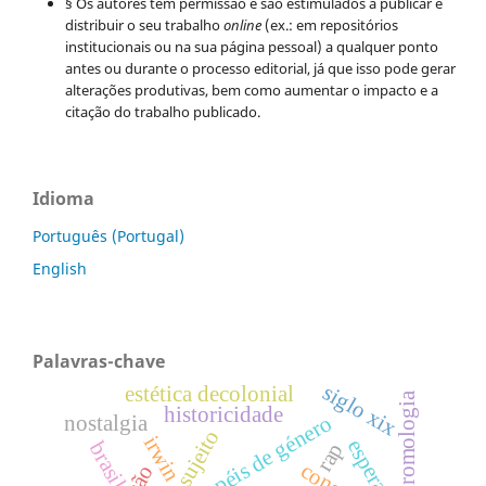
§ Os autores têm permissão e são estimulados a publicar e
distribuir o seu trabalho
online
(ex.: em repositórios
institucionais ou na sua página pessoal) a qualquer ponto
antes ou durante o processo editorial, já que isso pode gerar
alterações produtivas, bem como aumentar o impacto e a
citação do trabalho publicado.
Idioma
Português (Portugal)
English
Palavras-chave
siglo xix
estética decolonial
dromologia
historicidade
papéis de género
nostalgia
irwin
esperança
brasil
rap