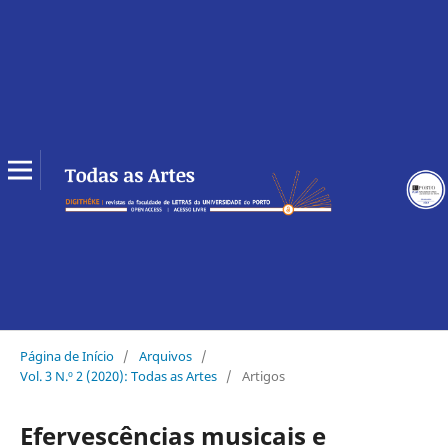
Página de Início
/
Arquivos
/
Vol. 3 N.º 2 (2020): Todas as Artes
/
Artigos
Efervescências musicais e